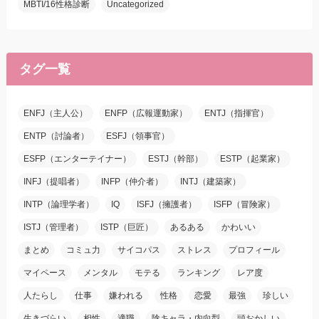
MBTI/16性格診断
Uncategorized
タグ一覧
ENFJ（主人公）
ENFP（広報運動家）
ENTJ（指揮官）
ENTP（討論者）
ESFJ（領事官）
ESFP（エンターテイナー）
ESTJ（幹部）
ESTP（起業家）
INFJ（提唱者）
INFP（仲介者）
INTJ（建築家）
INTP（論理学者）
IQ
ISFJ（擁護者）
ISFP（冒険家）
ISTJ（管理者）
ISTP（巨匠）
あるある
かわいい
まとめ
コミュ力
サイコパス
ストレス
プロフィール
マイペース
メンタル
モテる
ランキング
レア度
人たらし
仕事
嫌われる
性格
恋愛
最強
珍しい
生きづらい
相性
適職
陰キャラ・内向型
頭おかしい