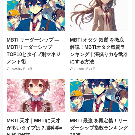
MBTI リーダーシップ —
MBTI オタク 気質 を徹底
MBTIリーダーシップ
解説！MBTIオタク気質ラ
TOP10とタイプ別マネジ
ンキング｜深掘り力を武器
メント術
にする方法
2025年7月21日
2025年7月21日
MBTI 天才｜MBTIに天才
MBTI 最強 を再定義！リー
が多いタイプは？脳科学×
ダーシップ指数ランキング
性格で解説
2025