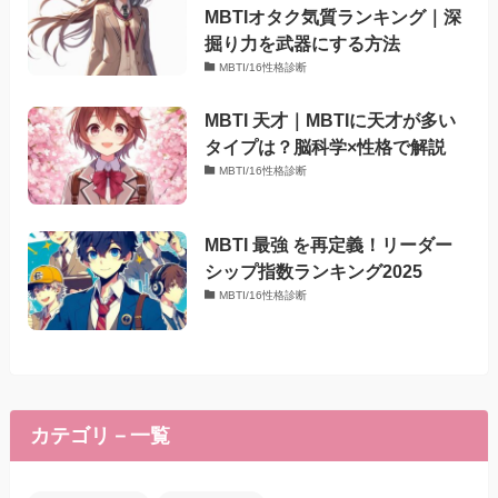
MBTIオタク気質ランキング｜深
掘り力を武器にする方法
MBTI/16性格診断
MBTI 天才｜MBTIに天才が多い
タイプは？脳科学×性格で解説
MBTI/16性格診断
MBTI 最強 を再定義！リーダー
シップ指数ランキング2025
MBTI/16性格診断
カテゴリ－一覧