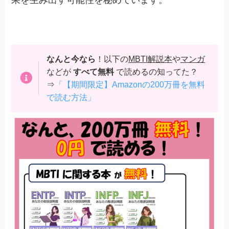
なんと今なら
！以下の
MBTI解説本
や
マンガ
などが
すべて無料
で読めるの知ってた？
⇒
「【期間限定】Amazonの200万冊を無料
で読む方法」