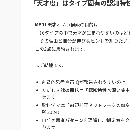
「天才度」はタイプ固有の認知特
MBTI 天才
という検索の目的は
「16タイプの中で天才が生まれやすいのはど
その理由と自分が伸びるヒントを知りたい
――この2点に集約されます。
まず
結論
です。
創造的思考や高IQが報告されやすいの
ただし
才能の開花＝「認知特性×深い集中
せます
脳科学では「前頭前野ネットワークの効
所 2024）
自分の
思考パターン
を理解し、
鍛え方
を合
ります