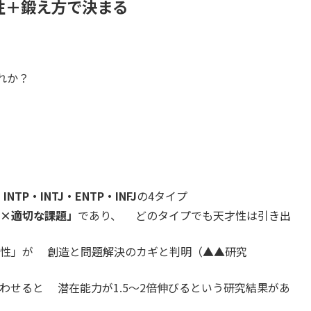
性＋鍛え方で決まる
れか？
」
は
INTP・INTJ・ENTP・INFJ
の4タイプ
×適切な課題」
であり、 どのタイプでも天才性は引き出
率性」が 創造と問題解決のカギと判明（▲▲研究
わせると 潜在能力が1.5～2倍伸びるという研究結果があ