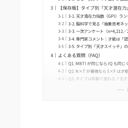
【保存版】タイプ別「天才潜在力
3‑1. 天才潜在力指数（GPI）ラン
3‑2. 脳科学で見る「抽象思考ネ
3‑3. 一次アンケート（n=4,212
3‑4. 専門家コメント：才能は
3‑5. タイプ別「天才スイッチ」
よくある質問（FAQ）
Q1. MBTI が同じなら IQ も
Q2. N×T が最強なら S×F は
Q3. タイプは年齢で変わる？天