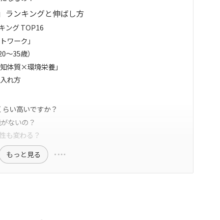
」ランキングと伸ばし方
キング TOP16
ットワーク」
／20〜35歳）
「認知体質×環境栄養」
の入れ方
同じくらい高いですか？
才能がないの？
才性も変わる？
もっと見る