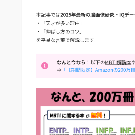
本記事では
2025年最新の脳画像研究・IQデ
・「天才が多い理由」
・「伸ばし方のコツ」
を平易な言葉で解説します。
なんと今なら
！以下の
MBTI解説本
⇒
「【期間限定】Amazonの200