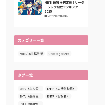
MBTI 最強 を再定義！リーダ
ーシップ指数ランキング
2025
MBTI/16性格診断
カテゴリ－一覧
MBTI/16性格診断
Uncategorized
タグ一覧
ENFJ（主人公）
ENFP（広報運動家）
ENTJ（指揮官）
ENTP（討論者）
ESFJ（領事官）