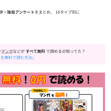
ータ・独自アンケート
をまとめ、 16タイプ別に
や
マンガ
などが
すべて無料
で読めるの知ってた？
万冊を無料で読む方法」