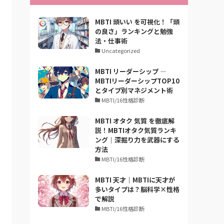
MBTI 頭いい を可視化！「頭
の良さ」ランキングと勉強
法・仕事術
Uncategorized
MBTI リーダーシップ —
MBTIリーダーシップTOP10
とタイプ別マネジメント術
MBTI/16性格診断
MBTI オタク 気質 を徹底解
説！MBTIオタク気質ランキ
ング｜深掘り力を武器にする
方法
MBTI/16性格診断
MBTI 天才｜MBTIに天才が
多いタイプは？脳科学×性格
で解説
MBTI/16性格診断