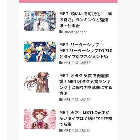
MBTI 頭いい を可視化！「頭
の良さ」ランキングと勉強
法・仕事術
Uncategorized
MBTI リーダーシップ —
MBTIリーダーシップTOP10
とタイプ別マネジメント術
MBTI/16性格診断
MBTI オタク 気質 を徹底解
説！MBTIオタク気質ランキ
ング｜深掘り力を武器にする
方法
MBTI/16性格診断
MBTI 天才｜MBTIに天才が
多いタイプは？脳科学×性格
で解説
MBTI/16性格診断