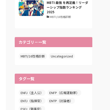
MBTI 最強 を再定義！リーダ
ーシップ指数ランキング
2025
MBTI/16性格診断
カテゴリ－一覧
MBTI/16性格診断
Uncategorized
タグ一覧
ENFJ（主人公）
ENFP（広報運動家）
ENTJ（指揮官）
ENTP（討論者）
ESFJ（領事官）