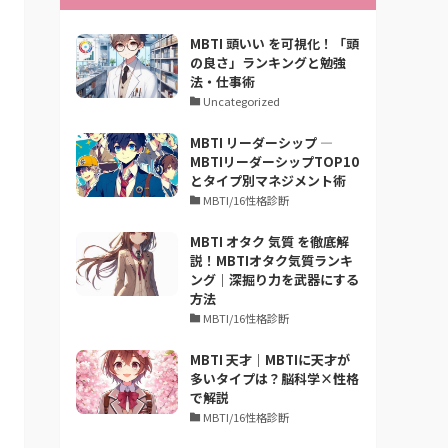
MBTI 頭いい を可視化！「頭
の良さ」ランキングと勉強
法・仕事術
Uncategorized
MBTI リーダーシップ —
MBTIリーダーシップTOP10
とタイプ別マネジメント術
MBTI/16性格診断
MBTI オタク 気質 を徹底解
説！MBTIオタク気質ランキ
ング｜深掘り力を武器にする
方法
MBTI/16性格診断
MBTI 天才｜MBTIに天才が
多いタイプは？脳科学×性格
で解説
MBTI/16性格診断