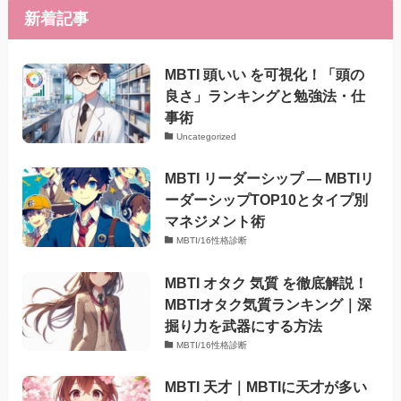
新着記事
MBTI 頭いい を可視化！「頭の
良さ」ランキングと勉強法・仕
事術
Uncategorized
MBTI リーダーシップ — MBTIリ
ーダーシップTOP10とタイプ別
マネジメント術
MBTI/16性格診断
MBTI オタク 気質 を徹底解説！
MBTIオタク気質ランキング｜深
掘り力を武器にする方法
MBTI/16性格診断
MBTI 天才｜MBTIに天才が多い