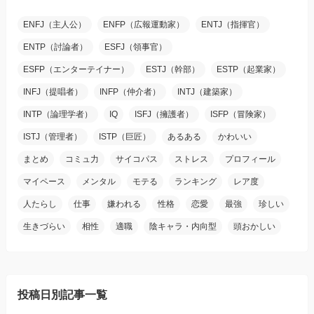
ENFJ（主人公）
ENFP（広報運動家）
ENTJ（指揮官）
ENTP（討論者）
ESFJ（領事官）
ESFP（エンターテイナー）
ESTJ（幹部）
ESTP（起業家）
INFJ（提唱者）
INFP（仲介者）
INTJ（建築家）
INTP（論理学者）
IQ
ISFJ（擁護者）
ISFP（冒険家）
ISTJ（管理者）
ISTP（巨匠）
あるある
かわいい
まとめ
コミュ力
サイコパス
ストレス
プロフィール
マイペース
メンタル
モテる
ランキング
レア度
人たらし
仕事
嫌われる
性格
恋愛
最強
珍しい
生きづらい
相性
適職
陰キャラ・内向型
頭おかしい
投稿日別記事一覧