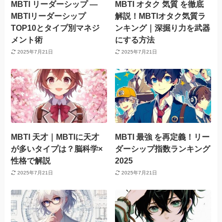
MBTI リーダーシップ —
MBTI オタク 気質 を徹底
MBTIリーダーシップ
解説！MBTIオタク気質ラ
TOP10とタイプ別マネジ
ンキング｜深掘り力を武器
メント術
にする方法
2025年7月21日
2025年7月21日
MBTI 天才｜MBTIに天才
MBTI 最強 を再定義！リー
が多いタイプは？脳科学×
ダーシップ指数ランキング
性格で解説
2025
2025年7月21日
2025年7月21日