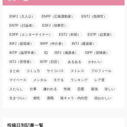
ENFJ（主人公）
ENFP（広報運動家）
ENTJ（指揮官）
ENTP（討論者）
ESFJ（領事官）
ESFP（エンターテイナー）
ESTJ（幹部）
ESTP（起業家）
INFJ（提唱者）
INFP（仲介者）
INTJ（建築家）
INTP（論理学者）
IQ
ISFJ（擁護者）
ISFP（冒険家）
ISTJ（管理者）
ISTP（巨匠）
あるある
かわいい
まとめ
コミュ力
サイコパス
ストレス
プロフィール
マイペース
メンタル
モテる
ランキング
レア度
人たらし
仕事
嫌われる
性格
恋愛
最強
珍しい
生きづらい
相性
適職
陰キャラ・内向型
頭おかしい
投稿日別記事一覧