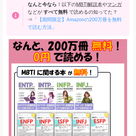
なんと今なら
！以下の
MBTI解説本
や
マンガ
などが
すべて無料
で読めるの知ってた？
⇒
「【期間限定】Amazonの200万冊を無料
で読む方法」