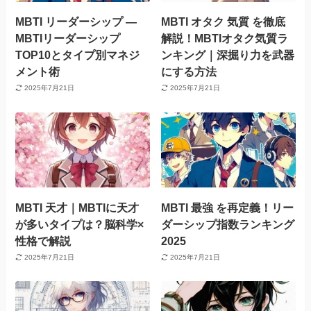
MBTI リーダーシップ —
MBTI オタク 気質 を徹底
MBTIリーダーシップ
解説！MBTIオタク気質ラ
TOP10とタイプ別マネジ
ンキング｜深掘り力を武器
メント術
にする方法
2025年7月21日
2025年7月21日
MBTI 天才｜MBTIに天才
MBTI 最強 を再定義！リー
が多いタイプは？脳科学×
ダーシップ指数ランキング
性格で解説
2025
2025年7月21日
2025年7月21日