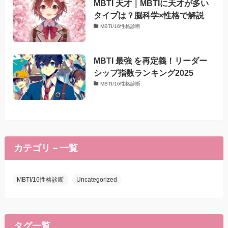
MBTI 天才｜MBTIに天才が多い
タイプは？脳科学×性格で解説
MBTI/16性格診断
MBTI 最強 を再定義！リーダー
シップ指数ランキング2025
MBTI/16性格診断
カテゴリ－一覧
MBTI/16性格診断
Uncategorized
タグ一覧