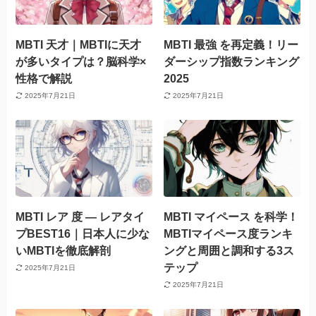
MBTI 天才｜MBTIに天才
MBTI 最強 を再定義！リー
が多いタイプは？脳科学×
ダーシップ指数ランキング
性格で解説
2025
2025年7月21日
2025年7月21日
MBTI レア 度 — レアタイ
MBTI マイペース を科学！
プBEST16｜日本人に少な
MBTIマイペース度ランキ
いMBTIを徹底解剖
ングと周囲と調和する3ス
テップ
2025年7月21日
2025年7月21日