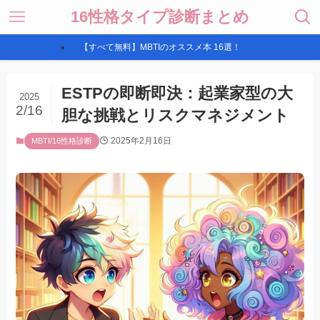
16性格タイプ診断まとめ
【すべて無料】MBTIのオススメ本 16選！
ESTPの即断即決：起業家型の大
2025
2/16
胆な挑戦とリスクマネジメント
2025年2月16日
MBTI/16性格診断