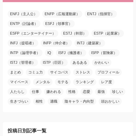
ENFJ（主人公）
ENFP（広報運動家）
ENTJ（指揮官）
ENTP（討論者）
ESFJ（領事官）
ESFP（エンターテイナー）
ESTJ（幹部）
ESTP（起業家）
INFJ（提唱者）
INFP（仲介者）
INTJ（建築家）
INTP（論理学者）
IQ
ISFJ（擁護者）
ISFP（冒険家）
ISTJ（管理者）
ISTP（巨匠）
あるある
かわいい
まとめ
コミュ力
サイコパス
ストレス
プロフィール
マイペース
メンタル
モテる
ランキング
レア度
人たらし
仕事
嫌われる
性格
恋愛
最強
珍しい
生きづらい
相性
適職
陰キャラ・内向型
頭おかしい
投稿日別記事一覧