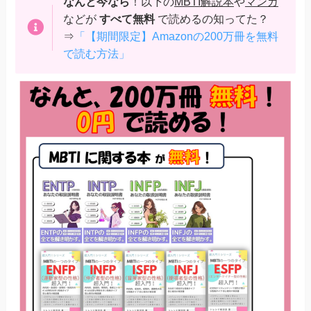
なんと今なら
！以下の
MBTI解説本
や
マンガ
などが
すべて無料
で読めるの知ってた？
⇒
「【期間限定】Amazonの200万冊を無料
で読む方法」