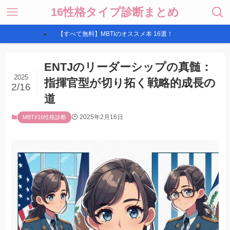
16性格タイプ診断まとめ
【すべて無料】MBTIのオススメ本 16選！
ENTJのリーダーシップの真髄：
2025
指揮官型が切り拓く戦略的成長の
2/16
道
2025年2月16日
MBTI/16性格診断