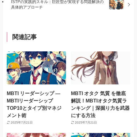
ISTPの実践的スキル：巨匠型が実現する問題解決の
具体的アプローチ
関連記事
MBTI リーダーシップ —
MBTI オタク 気質 を徹底
MBTIリーダーシップ
解説！MBTIオタク気質ラ
TOP10とタイプ別マネジ
ンキング｜深掘り力を武器
メント術
にする方法
2025年7月21日
2025年7月21日