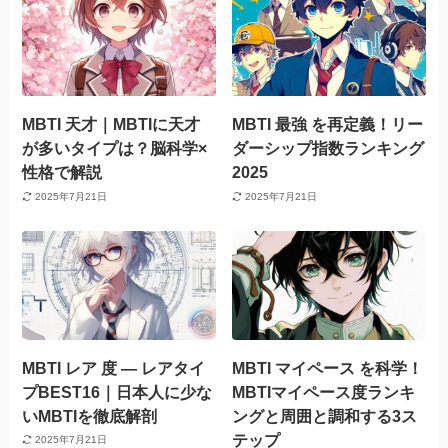
MBTI 天才｜MBTIに天才
MBTI 最強 を再定義！リー
が多いタイプは？脳科学×
ダーシップ指数ランキング
性格で解説
2025
2025年7月21日
2025年7月21日
MBTI レア 度 — レアタイ
MBTI マイペース を科学！
プBEST16｜日本人に少な
MBTIマイペース度ランキ
いMBTIを徹底解剖
ングと周囲と調和する3ス
テップ
2025年7月21日