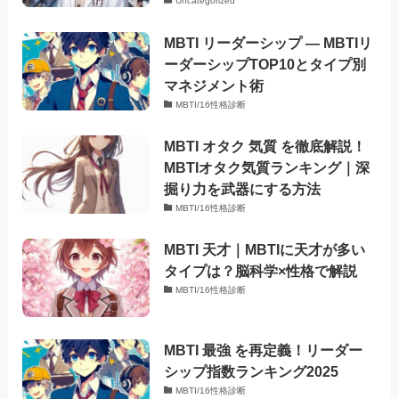
Uncategorized
MBTI リーダーシップ — MBTIリ
ーダーシップTOP10とタイプ別
マネジメント術
MBTI/16性格診断
MBTI オタク 気質 を徹底解説！
MBTIオタク気質ランキング｜深
掘り力を武器にする方法
MBTI/16性格診断
MBTI 天才｜MBTIに天才が多い
タイプは？脳科学×性格で解説
MBTI/16性格診断
MBTI 最強 を再定義！リーダー
シップ指数ランキング2025
MBTI/16性格診断