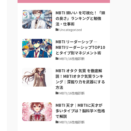
MBTI 頭いい を可視化！「頭
の良さ」ランキングと勉強
法・仕事術
Uncategorized
MBTI リーダーシップ —
MBTIリーダーシップTOP10
とタイプ別マネジメント術
MBTI/16性格診断
MBTI オタク 気質 を徹底解
説！MBTIオタク気質ランキ
ング｜深掘り力を武器にする
方法
MBTI/16性格診断
MBTI 天才｜MBTIに天才が
多いタイプは？脳科学×性格
で解説
MBTI/16性格診断