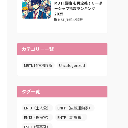
MBTI 最強 を再定義！リーダ
ーシップ指数ランキング
2025
MBTI/16性格診断
カテゴリ－一覧
MBTI/16性格診断
Uncategorized
タグ一覧
ENFJ（主人公）
ENFP（広報運動家）
ENTJ（指揮官）
ENTP（討論者）
ESFJ（領事官）