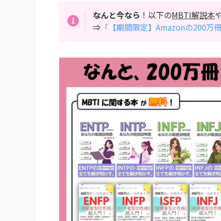
なんと今なら
！以下の
MBTI解説本
⇒
「【期間限定】Amazonの200