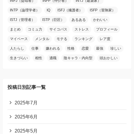
INFJ（提唱者）
INFP（仲介者）
INTJ（建築家）
INTP（論理学者）
IQ
ISFJ（擁護者）
ISFP（冒険家）
ISTJ（管理者）
ISTP（巨匠）
あるある
かわいい
まとめ
コミュ力
サイコパス
ストレス
プロフィール
マイペース
メンタル
モテる
ランキング
レア度
人たらし
仕事
嫌われる
性格
恋愛
最強
珍しい
生きづらい
相性
適職
陰キャラ・内向型
頭おかしい
投稿日別記事一覧
2025年7月
2025年6月
2025年5月