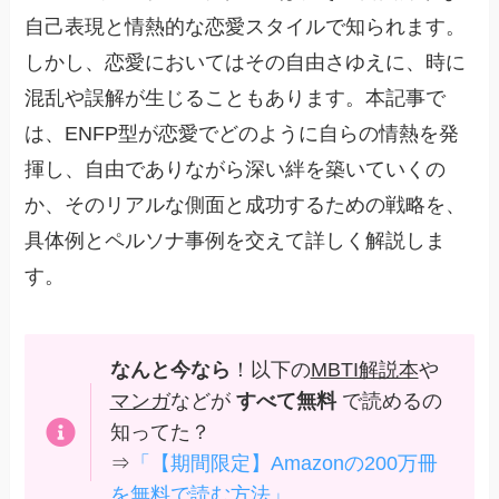
自己表現と情熱的な恋愛スタイルで知られます。
しかし、恋愛においてはその自由さゆえに、時に
混乱や誤解が生じることもあります。本記事で
は、ENFP型が恋愛でどのように自らの情熱を発
揮し、自由でありながら深い絆を築いていくの
か、そのリアルな側面と成功するための戦略を、
具体例とペルソナ事例を交えて詳しく解説しま
す。
なんと今なら
！以下の
MBTI解説本
や
マンガ
などが
すべて無料
で読めるの
知ってた？
⇒
「【期間限定】Amazonの200万冊
を無料で読む方法」