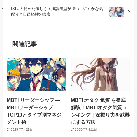
ISFJの秘めた優しさ：擁護者型が持つ、細やかな気
配りと自己犠牲の真実
関連記事
MBTI リーダーシップ —
MBTI オタク 気質 を徹底
MBTIリーダーシップ
解説！MBTIオタク気質ラ
TOP10とタイプ別マネジ
ンキング｜深掘り力を武器
メント術
にする方法
2025年7月21日
2025年7月21日