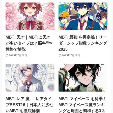
MBTI 天才｜MBTIに天才
MBTI 最強 を再定義！リー
が多いタイプは？脳科学×
ダーシップ指数ランキング
性格で解説
2025
2025年7月21日
2025年7月21日
MBTI レア 度 — レアタイ
MBTI マイペース を科学！
プBEST16｜日本人に少な
MBTIマイペース度ランキ
いMBTIを徹底解剖
ングと周囲と調和する3ス