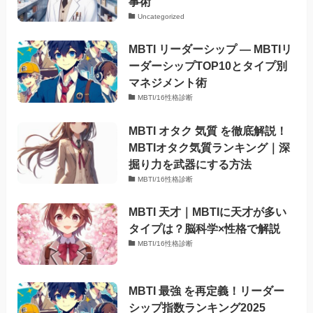
事術
Uncategorized
MBTI リーダーシップ — MBTIリ
ーダーシップTOP10とタイプ別
マネジメント術
MBTI/16性格診断
MBTI オタク 気質 を徹底解説！
MBTIオタク気質ランキング｜深
掘り力を武器にする方法
MBTI/16性格診断
MBTI 天才｜MBTIに天才が多い
タイプは？脳科学×性格で解説
MBTI/16性格診断
MBTI 最強 を再定義！リーダー
シップ指数ランキング2025