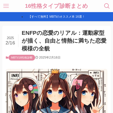
16性格タイプ診断まとめ
【すべて無料】MBTIのオススメ本 16選！
ENFPの恋愛のリアル：運動家型
2025
が描く、自由と情熱に満ちた恋愛
2/16
模様の全貌
2025年2月16日
MBTI/16性格診断