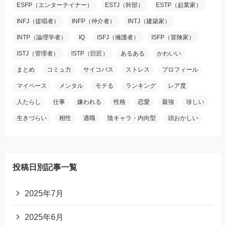
ESFP（エンターテイナー）
ESTJ（幹部）
ESTP（起業家）
INFJ（提唱者）
INFP（仲介者）
INTJ（建築家）
INTP（論理学者）
IQ
ISFJ（擁護者）
ISFP（冒険家）
ISTJ（管理者）
ISTP（巨匠）
あるある
かわいい
まとめ
コミュ力
サイコパス
ストレス
プロフィール
マイペース
メンタル
モテる
ランキング
レア度
人たらし
仕事
嫌われる
性格
恋愛
最強
珍しい
生きづらい
相性
適職
陰キャラ・内向型
頭おかしい
投稿日別記事一覧
2025年7月
2025年6月