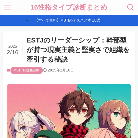
16性格タイプ診断まとめ
【すべて無料】MBTIのオススメ本 16選！
ESTJのリーダーシップ：幹部型
2025
が持つ現実主義と堅実さで組織を
2/16
牽引する秘訣
2025年2月16日
MBTI/16性格診断