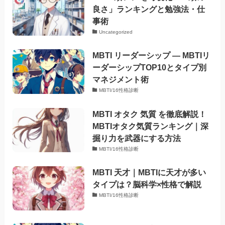
良さ」ランキングと勉強法・仕
事術
Uncategorized
MBTI リーダーシップ — MBTIリ
ーダーシップTOP10とタイプ別
マネジメント術
MBTI/16性格診断
MBTI オタク 気質 を徹底解説！
MBTIオタク気質ランキング｜深
掘り力を武器にする方法
MBTI/16性格診断
MBTI 天才｜MBTIに天才が多い
タイプは？脳科学×性格で解説
MBTI/16性格診断