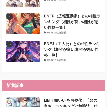
ENFP（広報運動家）との相性ラ
ンキング【相性が良い/相性が悪
い性格一覧】
MBTI/16性格診断
ENFJ（主人公）との相性ランキ
ング【相性が良い/相性が悪い性
格一覧】
MBTI/16性格診断
新着記事
MBTI 頭いい を可視化！「頭の
良さ」ランキングと勉強法・仕