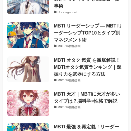
事術
Uncategorized
MBTI リーダーシップ — MBTIリ
ーダーシップTOP10とタイプ別
マネジメント術
MBTI/16性格診断
MBTI オタク 気質 を徹底解説！
MBTIオタク気質ランキング｜深
掘り力を武器にする方法
MBTI/16性格診断
MBTI 天才｜MBTIに天才が多い
タイプは？脳科学×性格で解説
MBTI/16性格診断
MBTI 最強 を再定義！リーダー