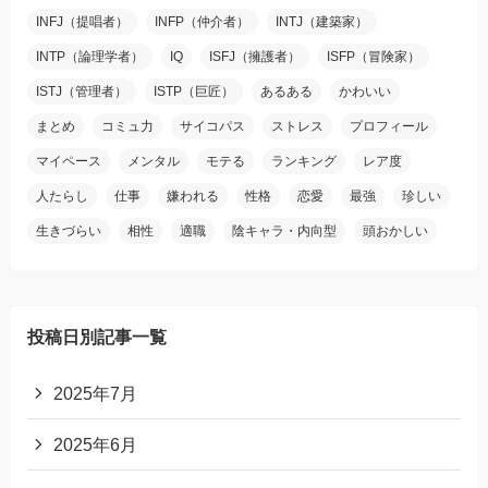
INFJ（提唱者）
INFP（仲介者）
INTJ（建築家）
INTP（論理学者）
IQ
ISFJ（擁護者）
ISFP（冒険家）
ISTJ（管理者）
ISTP（巨匠）
あるある
かわいい
まとめ
コミュ力
サイコパス
ストレス
プロフィール
マイペース
メンタル
モテる
ランキング
レア度
人たらし
仕事
嫌われる
性格
恋愛
最強
珍しい
生きづらい
相性
適職
陰キャラ・内向型
頭おかしい
投稿日別記事一覧
2025年7月
2025年6月