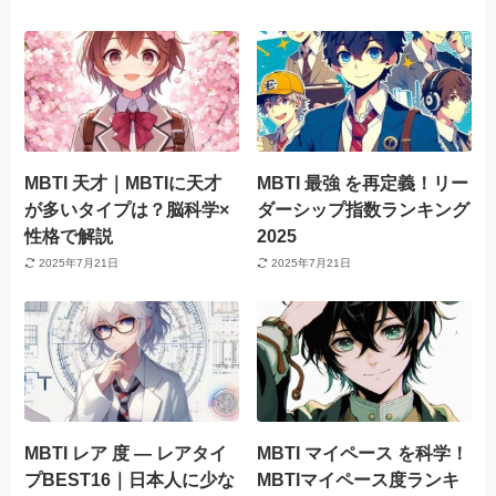
MBTI 天才｜MBTIに天才
MBTI 最強 を再定義！リー
が多いタイプは？脳科学×
ダーシップ指数ランキング
性格で解説
2025
2025年7月21日
2025年7月21日
MBTI レア 度 — レアタイ
MBTI マイペース を科学！
プBEST16｜日本人に少な
MBTIマイペース度ランキ