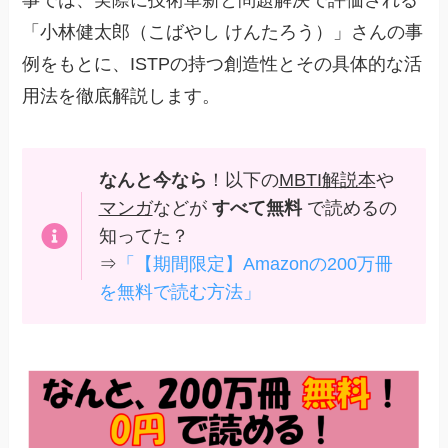
事では、実際に技術革新と問題解決で評価される
「小林健太郎（こばやし けんたろう）」さんの事
例をもとに、ISTPの持つ創造性とその具体的な活
用法を徹底解説します。
なんと今なら
！以下の
MBTI解説本
や
マンガ
などが
すべて無料
で読めるの
知ってた？
⇒
「【期間限定】Amazonの200万冊
を無料で読む方法」