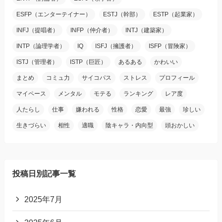
ESFP（エンターテイナー）
ESTJ（幹部）
ESTP（起業家）
INFJ（提唱者）
INFP（仲介者）
INTJ（建築家）
INTP（論理学者）
IQ
ISFJ（擁護者）
ISFP（冒険家）
ISTJ（管理者）
ISTP（巨匠）
あるある
かわいい
まとめ
コミュ力
サイコパス
ストレス
プロフィール
マイペース
メンタル
モテる
ランキング
レア度
人たらし
仕事
嫌われる
性格
恋愛
最強
珍しい
生きづらい
相性
適職
陰キャラ・内向型
頭おかしい
投稿日別記事一覧
2025年7月