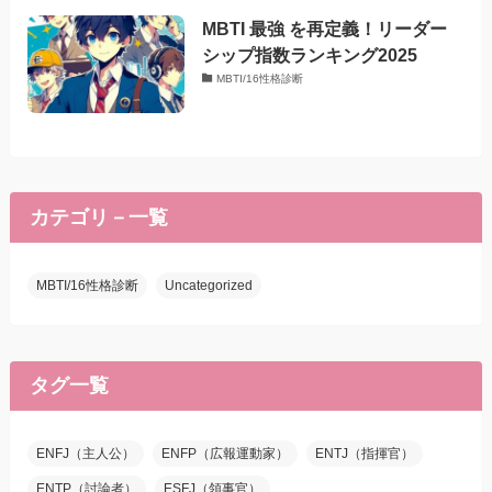
MBTI 最強 を再定義！リーダー
シップ指数ランキング2025
MBTI/16性格診断
カテゴリ－一覧
MBTI/16性格診断
Uncategorized
タグ一覧
ENFJ（主人公）
ENFP（広報運動家）
ENTJ（指揮官）
ENTP（討論者）
ESFJ（領事官）