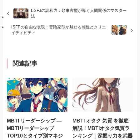
ESFJの調和力：領事官型が導く人間関係のマスター
法
ISFPの自由な表現：冒険家型が魅せる感性とクリエ
イティビティ
関連記事
MBTI リーダーシップ —
MBTI オタク 気質 を徹底
MBTIリーダーシップ
解説！MBTIオタク気質ラ
TOP10とタイプ別マネジ
ンキング｜深掘り力を武器