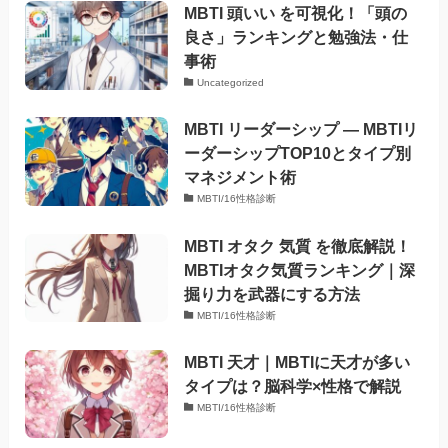
MBTI 頭いい を可視化！「頭の
良さ」ランキングと勉強法・仕
事術
Uncategorized
MBTI リーダーシップ — MBTIリ
ーダーシップTOP10とタイプ別
マネジメント術
MBTI/16性格診断
MBTI オタク 気質 を徹底解説！
MBTIオタク気質ランキング｜深
掘り力を武器にする方法
MBTI/16性格診断
MBTI 天才｜MBTIに天才が多い
タイプは？脳科学×性格で解説
MBTI/16性格診断