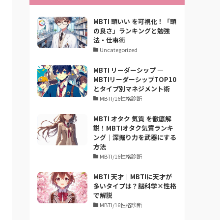
MBTI 頭いい を可視化！「頭
の良さ」ランキングと勉強
法・仕事術
Uncategorized
MBTI リーダーシップ —
MBTIリーダーシップTOP10
とタイプ別マネジメント術
MBTI/16性格診断
MBTI オタク 気質 を徹底解
説！MBTIオタク気質ランキ
ング｜深掘り力を武器にする
方法
MBTI/16性格診断
MBTI 天才｜MBTIに天才が
多いタイプは？脳科学×性格
で解説
MBTI/16性格診断