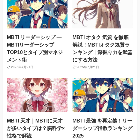
MBTI リーダーシップ —
MBTI オタク 気質 を徹底
MBTIリーダーシップ
解説！MBTIオタク気質ラ
TOP10とタイプ別マネジ
ンキング｜深掘り力を武器
メント術
にする方法
2025年7月21日
2025年7月21日
MBTI 天才｜MBTIに天才
MBTI 最強 を再定義！リー
が多いタイプは？脳科学×
ダーシップ指数ランキング
性格で解説
2025