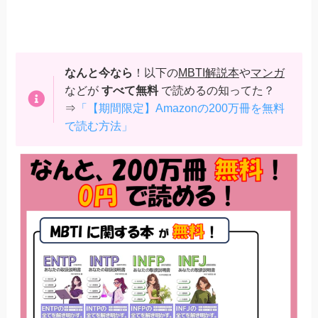
なんと今なら
！以下の
MBTI解説本
や
マンガ
などが
すべて無料
で読めるの知ってた？
⇒
「【期間限定】Amazonの200万冊を無料
で読む方法」