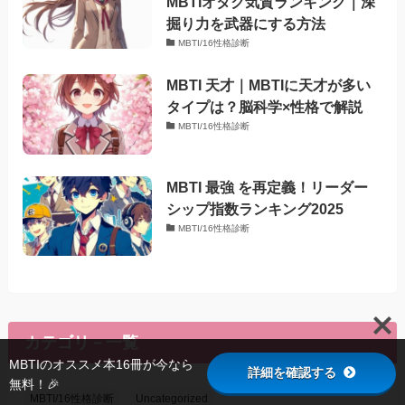
MBTIオタク気質ランキング｜深
掘り力を武器にする方法
MBTI/16性格診断
MBTI 天才｜MBTIに天才が多い
タイプは？脳科学×性格で解説
MBTI/16性格診断
MBTI 最強 を再定義！リーダー
シップ指数ランキング2025
MBTI/16性格診断
カテゴリ－一覧
MBTIのオススメ本16冊が今なら
詳細を確認する
無料！🎉
MBTI/16性格診断
Uncategorized