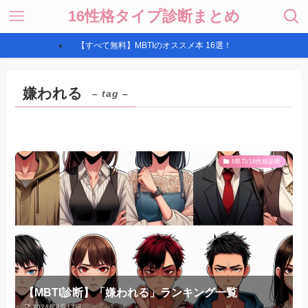
16性格タイプ診断まとめ
【すべて無料】MBTIのオススメ本 16選！
嫌われる
– tag –
MBTI/16性格診断
【MBTI診断】「嫌われる」ランキング一覧
2024年9月17日