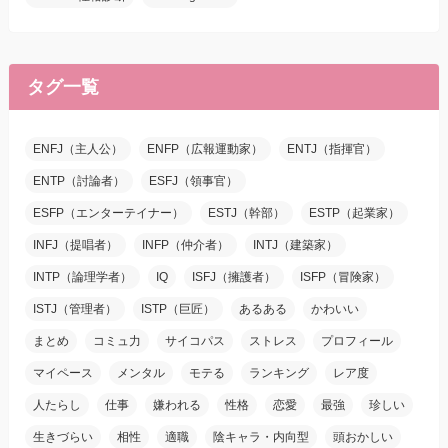
タグ一覧
ENFJ（主人公）
ENFP（広報運動家）
ENTJ（指揮官）
ENTP（討論者）
ESFJ（領事官）
ESFP（エンターテイナー）
ESTJ（幹部）
ESTP（起業家）
INFJ（提唱者）
INFP（仲介者）
INTJ（建築家）
INTP（論理学者）
IQ
ISFJ（擁護者）
ISFP（冒険家）
ISTJ（管理者）
ISTP（巨匠）
あるある
かわいい
まとめ
コミュ力
サイコパス
ストレス
プロフィール
マイペース
メンタル
モテる
ランキング
レア度
人たらし
仕事
嫌われる
性格
恋愛
最強
珍しい
生きづらい
相性
適職
陰キャラ・内向型
頭おかしい