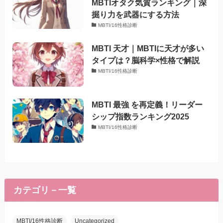
MBTIオタク気質ランキング｜深
掘り力を武器にする方法
MBTI/16性格診断
MBTI 天才｜MBTIに天才が多い
タイプは？脳科学×性格で解説
MBTI/16性格診断
MBTI 最強 を再定義！リーダー
シップ指数ランキング2025
MBTI/16性格診断
カテゴリ－一覧
MBTI/16性格診断
Uncategorized