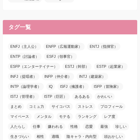
タグ一覧
ENFJ（主人公）
ENFP（広報運動家）
ENTJ（指揮官）
ENTP（討論者）
ESFJ（領事官）
ESFP（エンターテイナー）
ESTJ（幹部）
ESTP（起業家）
INFJ（提唱者）
INFP（仲介者）
INTJ（建築家）
INTP（論理学者）
IQ
ISFJ（擁護者）
ISFP（冒険家）
ISTJ（管理者）
ISTP（巨匠）
あるある
かわいい
まとめ
コミュ力
サイコパス
ストレス
プロフィール
マイペース
メンタル
モテる
ランキング
レア度
人たらし
仕事
嫌われる
性格
恋愛
最強
珍しい
生きづらい
相性
適職
陰キャラ・内向型
頭おかしい