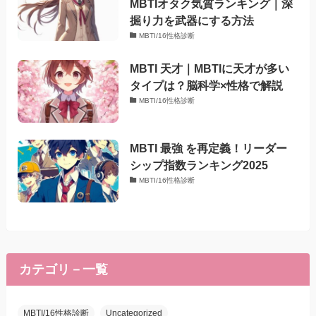
MBTIオタク気質ランキング｜深
掘り力を武器にする方法
MBTI/16性格診断
MBTI 天才｜MBTIに天才が多い
タイプは？脳科学×性格で解説
MBTI/16性格診断
MBTI 最強 を再定義！リーダー
シップ指数ランキング2025
MBTI/16性格診断
カテゴリ－一覧
MBTI/16性格診断
Uncategorized