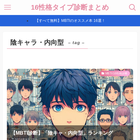
16性格タイプ診断まとめ
【すべて無料】MBTIのオススメ本 16選！
陰キャラ・内向型
– tag –
MBTI/16性格診断
【MBTI診断】「陰キャ・内向型」ランキング
2024年9月17日