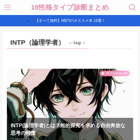
16性格タイプ診断まとめ
【すべて無料】MBTIのオススメ本 16選！
INTP（論理学者）
– tag –
MBTI/16性格診断
INTP(論理学者)とは？知的探究を求める自由奔放な
思考の特徴
2025年6月1日