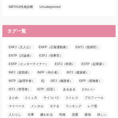
MBTI/16性格診断
Uncategorized
タグ一覧
ENFJ（主人公）
ENFP（広報運動家）
ENTJ（指揮官）
ENTP（討論者）
ESFJ（領事官）
ESFP（エンターテイナー）
ESTJ（幹部）
ESTP（起業家）
INFJ（提唱者）
INFP（仲介者）
INTJ（建築家）
INTP（論理学者）
IQ
ISFJ（擁護者）
ISFP（冒険家）
ISTJ（管理者）
ISTP（巨匠）
あるある
かわいい
まとめ
コミュ力
サイコパス
ストレス
プロフィール
マイペース
メンタル
モテる
ランキング
レア度
人たらし
仕事
嫌われる
性格
恋愛
最強
珍しい