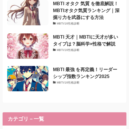
MBTI オタク 気質 を徹底解説！
MBTIオタク気質ランキング｜深
掘り力を武器にする方法
MBTI/16性格診断
MBTI 天才｜MBTIに天才が多い
タイプは？脳科学×性格で解説
MBTI/16性格診断
MBTI 最強 を再定義！リーダー
シップ指数ランキング2025
MBTI/16性格診断
カテゴリ－一覧