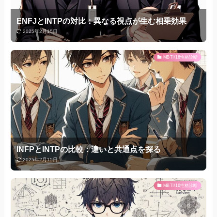
ENFJとINTPの対比：異なる視点が生む相乗効果
2025年2月15日
MBTI/16性格診断
INFPとINTPの比較：違いと共通点を探る
2025年2月15日
MBTI/16性格診断