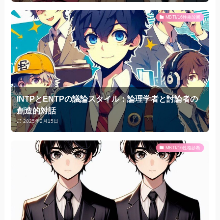
MBTI/16性格診断
INTPとENTPの議論スタイル：論理学者と討論者の
創造的対話
2025年2月15日
MBTI/16性格診断