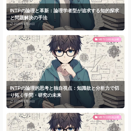
INTPの論理と革新：論理学者型が追求する知的探求
と問題解決の手法
2025年2月16日
MBTI/16性格診断
INTPの論理的思考と独自視点：知識欲と分析力で切
り拓く学問・研究の未来
2025年2月16日
MBTI/16性格診断