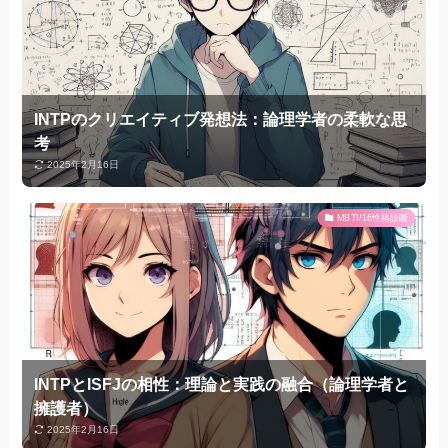
INTPのクリエイティブ発想法：論理学者の柔軟な思
考
2025年2月16日
MBTI/16性格診断
INTPとISFJの相性：理論と実践の融合（論理学者と
擁護者）
2025年2月16日