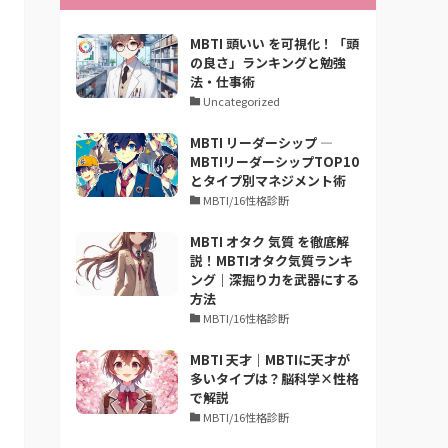
MBTI 頭いい を可視化！「頭
の良さ」ランキングと勉強
法・仕事術
Uncategorized
MBTI リーダーシップ —
MBTIリーダーシップTOP10
とタイプ別マネジメント術
MBTI/16性格診断
MBTI オタク 気質 を徹底解
説！MBTIオタク気質ランキ
ング｜深掘り力を武器にする
方法
MBTI/16性格診断
MBTI 天才｜MBTIに天才が
多いタイプは？脳科学×性格
で解説
MBTI/16性格診断