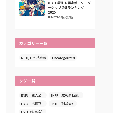
MBTI 最強 を再定義！リーダ
ーシップ指数ランキング
2025
MBTI/16性格診断
カテゴリ－一覧
MBTI/16性格診断
Uncategorized
タグ一覧
ENFJ（主人公）
ENFP（広報運動家）
ENTJ（指揮官）
ENTP（討論者）
ESFJ（領事官）