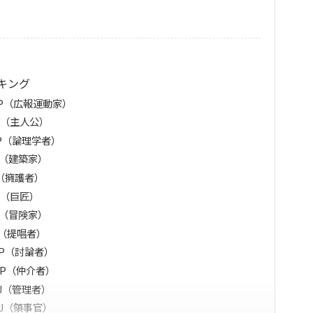
キング
P（広報運動家）
J（主人公）
P（論理学者）
J（建築家）
J（擁護者）
P（巨匠）
P（冒険家）
J（提唱者）
P（討論者）
FP（仲介者）
J（管理者）
FJ（領事官）