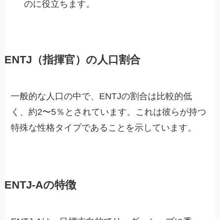
のに役立ちます。
ENTJ（指揮官）の人口割合
一般的な人口の中で、ENTJの割合は比較的低
く、約2〜5％とされています。これは彼らが持つ
特殊な性格タイプであることを示しています。
ENTJ-Aの特徴