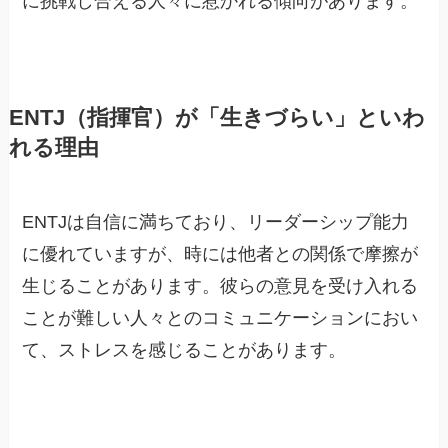
に挑戦し合える人々に惹かれる傾向があります。
ENTJ（指揮官）が「生きづらい」といわ
れる理由
ENTJは自信に満ちており、リーダーシップ能力
に優れていますが、時には他者との関係で摩擦が
生じることがあります。彼らの意見を受け入れる
ことが難しい人々とのコミュニケーションにおい
て、ストレスを感じることがあります。