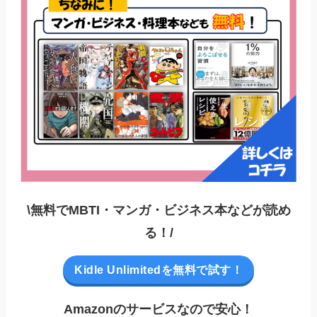
\無料でMBTI・マンガ・ビジネス本などが読め
る！/
Kidle Unlimitedを無料で試す！
Amazonのサービスなので安心！