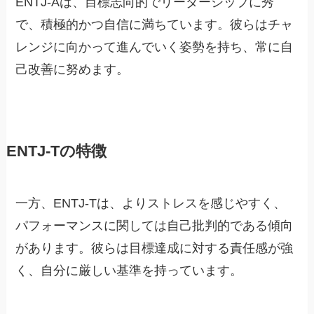
ENTJ-Aは、目標志向的でリーダーシップに秀
で、積極的かつ自信に満ちています。彼らはチャ
レンジに向かって進んでいく姿勢を持ち、常に自
己改善に努めます。
ENTJ-Tの特徴
一方、ENTJ-Tは、よりストレスを感じやすく、
パフォーマンスに関しては自己批判的である傾向
があります。彼らは目標達成に対する責任感が強
く、自分に厳しい基準を持っています。