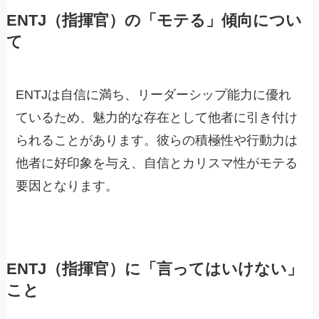
ENTJ（指揮官）の「モテる」傾向につい
て
ENTJは自信に満ち、リーダーシップ能力に優れ
ているため、魅力的な存在として他者に引き付け
られることがあります。彼らの積極性や行動力は
他者に好印象を与え、自信とカリスマ性がモテる
要因となります。
ENTJ（指揮官）に「言ってはいけない」
こと