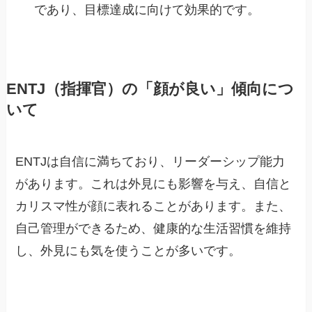
であり、目標達成に向けて効果的です。
ENTJ（指揮官）の「顔が良い」傾向につ
いて
ENTJは自信に満ちており、リーダーシップ能力
があります。これは外見にも影響を与え、自信と
カリスマ性が顔に表れることがあります。また、
自己管理ができるため、健康的な生活習慣を維持
し、外見にも気を使うことが多いです。