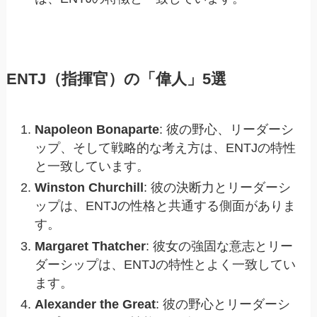
ENTJ（指揮官）の「偉人」5選
Napoleon Bonaparte
: 彼の野心、リーダーシ
ップ、そして戦略的な考え方は、ENTJの特性
と一致しています。
Winston Churchill
: 彼の決断力とリーダーシ
ップは、ENTJの性格と共通する側面がありま
す。
Margaret Thatcher
: 彼女の強固な意志とリー
ダーシップは、ENTJの特性とよく一致してい
ます。
Alexander the Great
: 彼の野心とリーダーシ