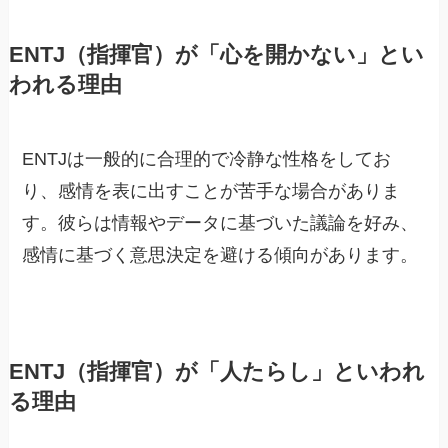
ENTJ（指揮官）が「心を開かない」とい
われる理由
ENTJは一般的に合理的で冷静な性格をしてお
り、感情を表に出すことが苦手な場合がありま
す。彼らは情報やデータに基づいた議論を好み、
感情に基づく意思決定を避ける傾向があります。
ENTJ（指揮官）が「人たらし」といわれ
る理由