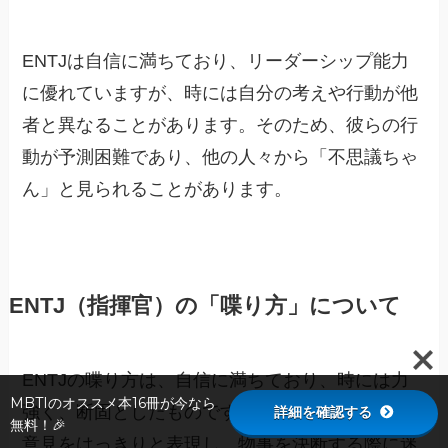
ENTJは自信に満ちており、リーダーシップ能力
に優れていますが、時には自分の考えや行動が他
者と異なることがあります。そのため、彼らの行
動が予測困難であり、他の人々から「不思議ちゃ
ん」と見られることがあります。
ENTJ（指揮官）の「喋り方」について
ENTJの喋り方は、自信に満ちており、時には力
MBTIのオススメ本16冊が今なら
強く、断固としたものです。彼らは自分の考えや
詳細を確認する
無料！🎉
意見をはっきりと表現し、物事を決断する際に迷