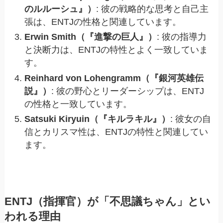
のルルーシュ』）
: 彼の戦略的な思考と自己主
張は、ENTJの性格と関連しています。
Erwin Smith（『進撃の巨人』）
: 彼の指導力
と決断力は、ENTJの特性とよく一致していま
す。
Reinhard von Lohengramm（『銀河英雄伝
説』）
: 彼の野心とリーダーシップは、ENTJ
の性格と一致しています。
Satsuki Kiryuin（『キルラキル』）
: 彼女の自
信とカリスマ性は、ENTJの特性と関連してい
ます。
ENTJ（指揮官）が「不思議ちゃん」とい
われる理由