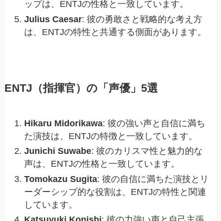
ップは、ENTJの性格と一致しています。
Julius Caesar
: 彼の勇敢さと戦略的な考え方
は、ENTJの特性と共通する側面があります。
ENTJ（指揮官）の「声優」5選
Hikaru Midorikawa
: 彼の強い声と自信に満ち
た演技は、ENTJの特徴と一致しています。
Junichi Suwabe
: 彼のカリスマ性と魅力的な
声は、ENTJの性格と一致しています。
Tomokazu Sugita
: 彼の自信に満ちた演技とリ
ーダーシップ的な役割は、ENTJの特性と関連
しています。
Katsuyuki Konishi
: 彼の力強い声と自己主張