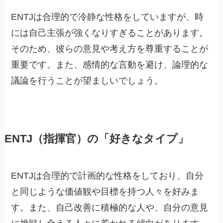
ENTJは合理的で冷静な性格をしていますが、時
には自己主張が強くなりすぎることがあります。
そのため、彼らの意見や考え方を尊重することが
重要です。また、感情的な言動を避け、論理的な
議論を行うことが望ましいでしょう。
ENTJ（指揮官）の「好きなタイプ」
ENTJは合理的で計画的な性格をしており、自分
と同じような価値観や目標を持つ人々を好みま
す。また、自己改善に積極的な人や、自分の意見