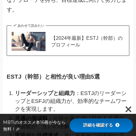
なアプローチを持ち、目標達成に向けて努力しま
す。
あわせて読みたい
【2024年最新】ESTJ（幹部）の
プロフィール
ESTJ（幹部）と相性が良い理由5選
リーダーシップと組織力
：ESTJのリーダーシ
ップとESFJの組織力が、効率的なチームワー
クを実現します。
共通の価値観
：伝統や責任感に対する共通の
MBTIのオススメ本16冊が今なら
詳細を確認する
価値観が、互いの理解を深めます。
無料！🎉
実践的な目標達成
：共に実践的で現実的なア