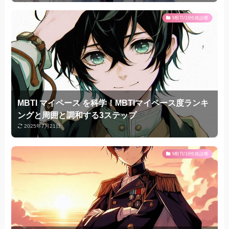
MBTI/16性格診断
MBTI マイペース を科学！MBTIマイペース度ランキ
ングと周囲と調和する3ステップ
2025年7月21日
MBTI/16性格診断