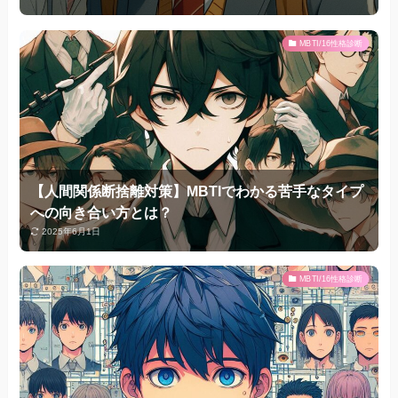
MBTI/16性格診断
【人間関係断捨離対策】MBTIでわかる苦手なタイプ
への向き合い方とは？
2025年6月1日
MBTI/16性格診断