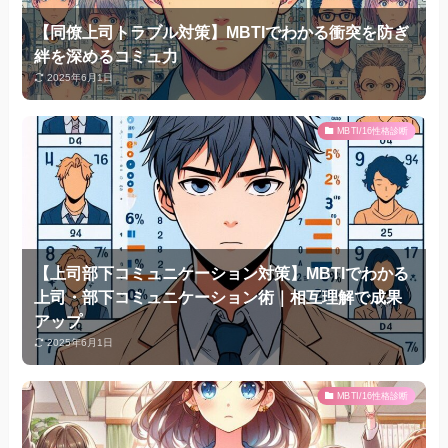
【同僚上司トラブル対策】MBTIでわかる衝突を防ぎ
絆を深めるコミュ力
2025年6月1日
MBTI/16性格診断
【上司部下コミュニケーション対策】MBTIでわかる
上司・部下コミュニケーション術｜相互理解で成果
アップ
2025年6月1日
MBTI/16性格診断