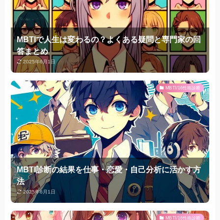
MBTIで人生は変わるの？よくある疑問と専門家の回
答まとめ
2025年6月1日
MBTI/16性格診断
MBTI診断の結果を仕事・恋愛・自己分析に活かす方
法
2025年6月1日
MBTI/16性格診断