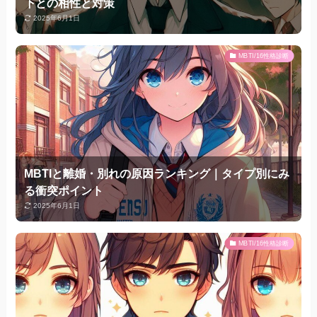
下との相性と対策
2025年6月1日
MBTI/16性格診断
MBTIと離婚・別れの原因ランキング｜タイプ別にみ
る衝突ポイント
2025年6月1日
MBTI/16性格診断