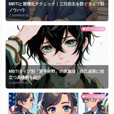
MBTIと習慣化テクニック｜三日坊主を防ぐタイプ別
ノウハウ
2025年6月1日
MBTI/16性格診断
MBTIタイプ別「苦手分野」の克服法｜自己成長に役
立つ具体例を紹介
2025年6月1日
MBTI/16性格診断