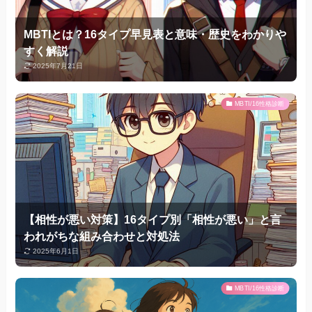
MBTIとは？16タイプ早見表と意味・歴史をわかりや
すく解説
2025年7月21日
MBTI/16性格診断
【相性が悪い対策】16タイプ別「相性が悪い」と言
われがちな組み合わせと対処法
2025年6月1日
MBTI/16性格診断