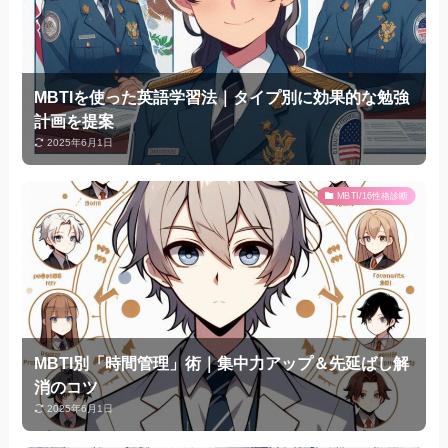
MBTIを使った英語学習法｜タイプ別に効果的な勉強
計画を提案
2025年6月1日
MBTI/16性格診断
MBTI別「時間管理」術｜集中力アップ＆先延ばし解
消のコツ
2025年6月1日