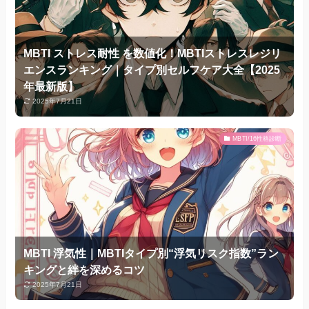
MBTI ストレス耐性 を数値化！MBTIストレスレジリ
エンスランキング｜タイプ別セルフケア大全【2025
年最新版】
2025年7月21日
MBTI/16性格診断
MBTI 浮気性｜MBTIタイプ別“浮気リスク指数”ラン
キングと絆を深めるコツ
2025年7月21日