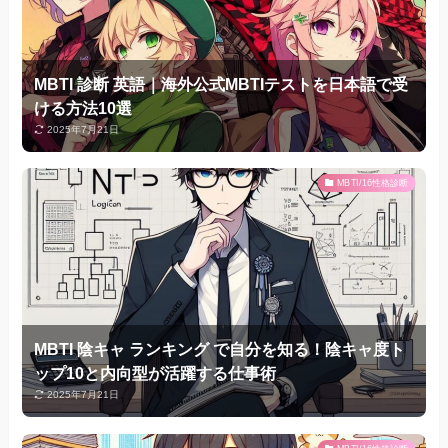
MBTI 診断 英語｜海外公式MBTIテストを日本語で受
ける方法10選
2025年7月21日
MBTI/16性格診断
MBTI 陰キャ ランキング で自分を知る！陰キャ度ト
ップ10と内向型が活躍する仕事術
2025年7月21日