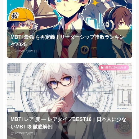
MBTI 最強 を再定義！リーダーシップ指数ランキン
グ2025
2025年7月21日
MBTI/16性格診断
MBTI レア 度 — レアタイプBEST16｜日本人に少な
いMBTIを徹底解剖
2025年7月21日