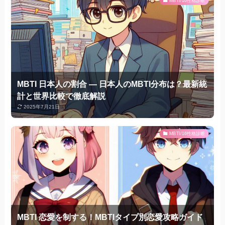
MBTI/16性格診断
MBTI 日本人の割合 — 日本人のMBTI分布は？最新統
計と世界比較で徹底解説
2025年7月21日
MBTI/16性格診断
MBTI 恋愛を制する！MBTIタイプ別恋愛攻略ガイド